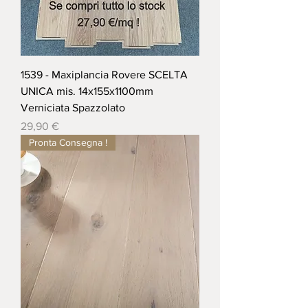
1539 - Maxiplancia Rovere SCELTA
UNICA mis. 14x155x1100mm
Verniciata Spazzolato
Prezzo
29,90 €
Pronta Consegna !