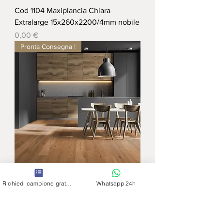
Cod 1104 Maxiplancia Chiara
Extralarge 15x260x2200/4mm nobile
Prezzo
0,00 €
Pronta Consegna !
1079 - Maxiplancia Rovere
Richiedi campione gratuito
Whatsapp 24h
SPESSORE 10MM, Piallata a mano
Oliata 10x150x1850/2,5m
Prezzo regolare
Prezzo scontato
49,90 €
44,90 €