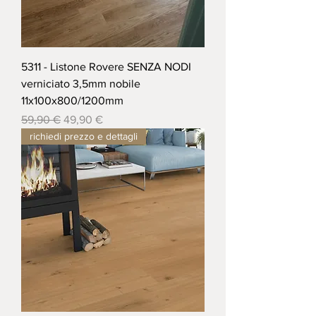
5311 - Listone Rovere SENZA NODI
verniciato 3,5mm nobile
11x100x800/1200mm
Prezzo regolare
Prezzo scontato
59,90 €
49,90 €
richiedi prezzo e dettagli