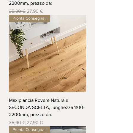
2200mm, prezzo da:
Prezzo regolare
Prezzo scontato
35,90 €
27,90 €
Pronta Consegna !
Maxiplancia Rovere Naturale
SECONDA SCELTA, lunghezza 1100-
2200mm, prezzo da:
Prezzo regolare
Prezzo scontato
35,90 €
27,90 €
Pronta Consegna !