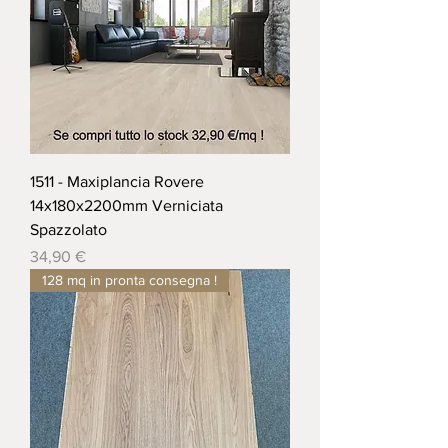
1511 - Maxiplancia Rovere
14x180x2200mm Verniciata
Spazzolato
Prezzo
34,90 €
128 mq in pronta consegna !