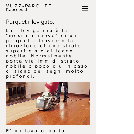
V U Z Z - PA R Q U E T
Kaoss S.r.l
Parquet rilevigato.
La rilevigatura è la
“messa a nuovo” di un
parquet attraverso la
rimozione di uno strato
superficiale di legno
nobile. Normalmente
porta via 1mm di strato
nobile o poco più in caso
ci siano dei segni molto
profondi.
E’ un lavoro molto