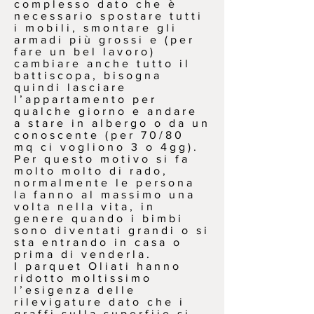
complesso dato che è
necessario spostare tutti
i mobili, smontare gli
armadi più grossi e (per
fare un bel lavoro)
cambiare anche tutto il
battiscopa, bisogna
quindi lasciare
l’appartamento per
qualche giorno e andare
a stare in albergo o da un
conoscente (per 70/80
mq ci vogliono 3 o 4gg).
Per questo motivo si fa
molto molto di rado,
normalmente le persona
la fanno al massimo una
volta nella vita, in
genere quando i bimbi
sono diventati grandi o si
sta entrando in casa o
prima di venderla.
I parquet Oliati hanno
ridotto moltissimo
l’esigenza delle
rilevigature dato che i
graffi sulla superfiie si