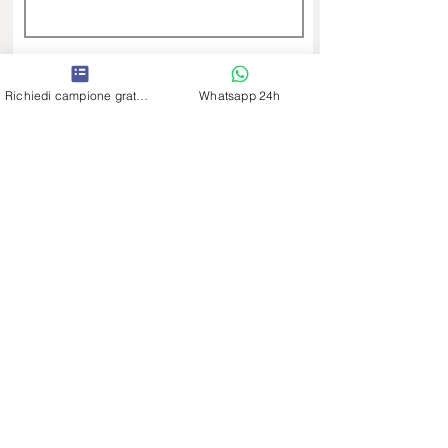
INVIA RICHIESTA
Richiedi campione gratuito
Whatsapp 24h
Showroom Bologna
Via Larga 15/6 F
(Entrata da Bimbostore, 2° strada a sx)
Orari negozio :
clicca qui
051 00
40291
Showroom Genova
Via dei Mille 15 c rosso
solo su appuntamento
Negozio
010 9920127
Showroom Firenze
Via Mannelli 25b rosso
solo su appuntamento
055 0050189
Showroom Modena