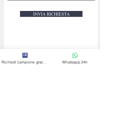
INVIA RICHIESTA
Richiedi campione gratuito
Whatsapp 24h
Showroom Bologna
Via Larga 15/6 F
(Entrata da Bimbostore, 2° strada a sx)
Orari negozio :
clicca qui
051 00
40291
Showroom Genova
Via dei Mille 15 c rosso
solo su appuntamento
Negozio
010 9920127
Showroom Firenze
Via Mannelli 25b rosso
solo su appuntamento
055 0050189
Showroom Modena
Via Ganaceto 148/B
solo su appuntamento
059 7880091