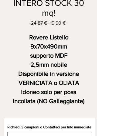
INTERO STOCK 30
mq!
Prezzo
Prezzo
 24,87 € 
19,90 €
regolare
scontato
Rovere Listello
9x70x490mm
supporto MDF
2,5mm nobile
Disponibile in versione
VERNICIATA o OLIATA
Idoneo solo per posa
Incollata (NO Galleggiante)
Richiedi 3 campioni o Contattaci per Info immediate