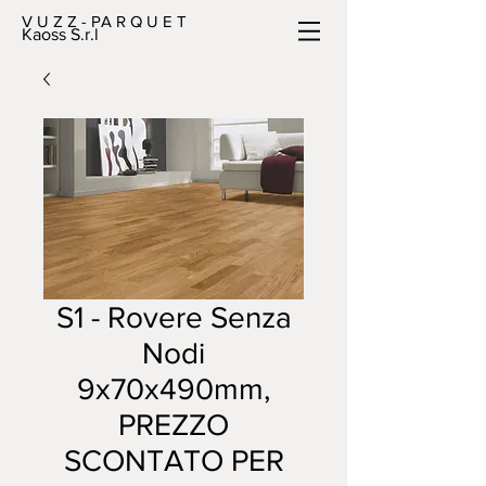
V U Z Z - PA R Q U E T
Kaoss S.r.l
S1 - Rovere Senza
Nodi
9x70x490mm,
PREZZO
SCONTATO PER