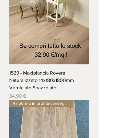
1529 - Maxiplancia Rovere
Naturalizzato 14x180x1800mm
Verniciato Spazzolato
Prezzo
34,90 €
47.50 mq in pronta consegna !