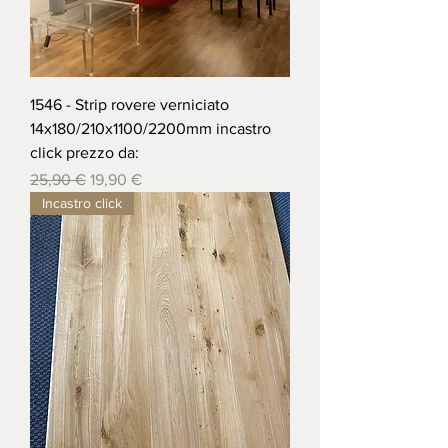
1546 - Strip rovere verniciato
14x180/210x1100/2200mm incastro
click prezzo da:
Prezzo regolare
Prezzo scontato
25,90 €
19,90 €
Incastro click