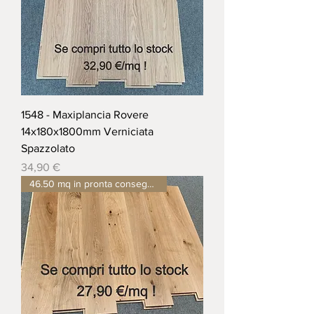
1548 - Maxiplancia Rovere
14x180x1800mm Verniciata
Spazzolato
Prezzo
34,90 €
46.50 mq in pronta consegna !