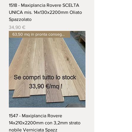
1518 - Maxiplancia Rovere SCELTA
UNICA mis. 14x130x2200mm Oliato
Spazzolato
Prezzo
34,90 €
63,50 mq in pronta consegna !
1547 - Maxiplancia Rovere
14x210x2200mm con 3,2mm strato
nobile Verniciata Spazz