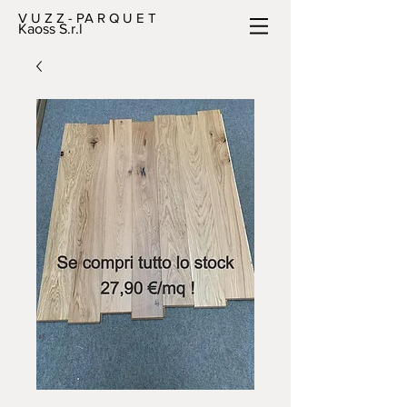
V U Z Z - PA R Q U E T
Kaoss S.r.l