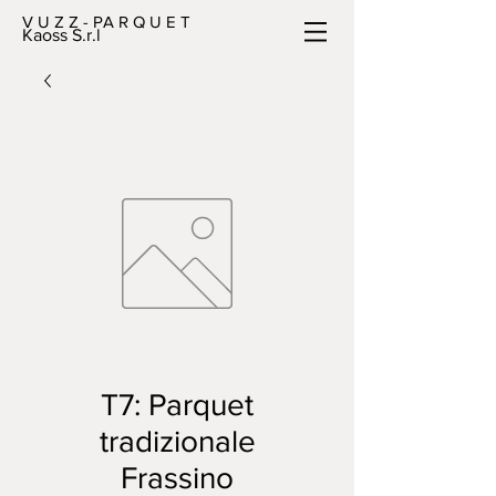
V U Z Z - PA R Q U E T
Kaoss S.r.l
T7: Parquet
tradizionale
Frassino