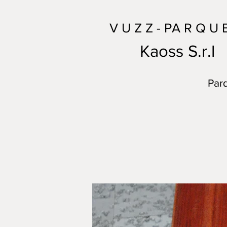
V U Z Z - PA R Q U 
Kaoss S.r.l
Parq