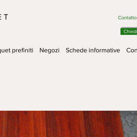
E T
Contatt
Chied
uet prefiniti
Negozi
Schede informative
Con