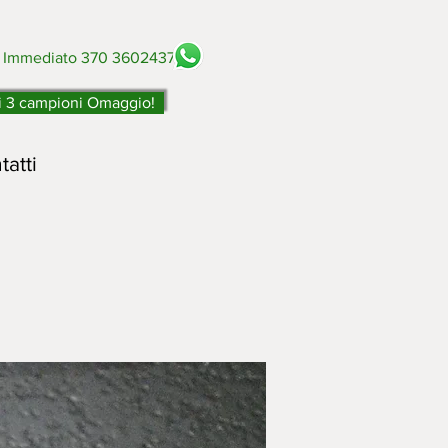
o Immediato 370 3602437
i 3 campioni Omaggio!
tatti