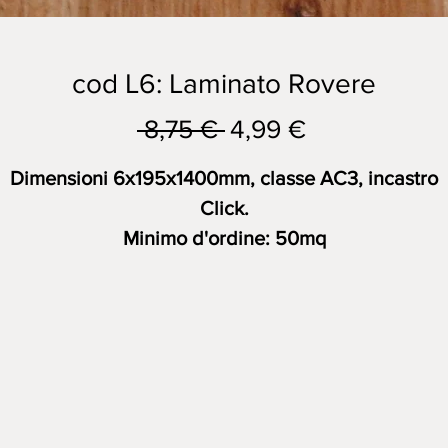
cod L6: Laminato Rovere
Prezzo
Prezzo
 8,75 € 
4,99 €
regolare
scontato
Dimensioni 6x195x1400mm, classe AC3, incastro
Click.
Minimo d'ordine: 50mq