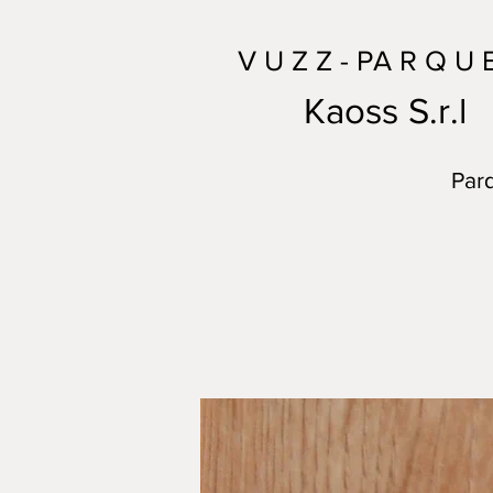
V U Z Z - PA R Q U 
Kaoss S.r.l
Parq