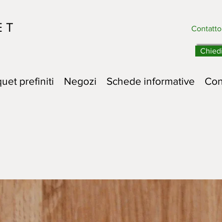
E T
Contatt
Chied
uet prefiniti
Negozi
Schede informative
Con