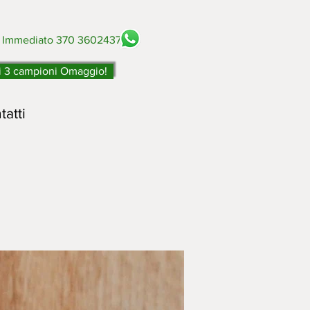
o Immediato 370 3602437
i 3 campioni Omaggio!
tatti