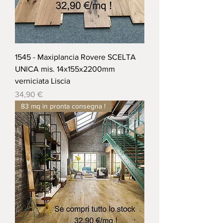
1545 - Maxiplancia Rovere SCELTA
UNICA mis. 14x155x2200mm
verniciata Liscia
Prezzo
34,90 €
83 mq in pronta consegna !