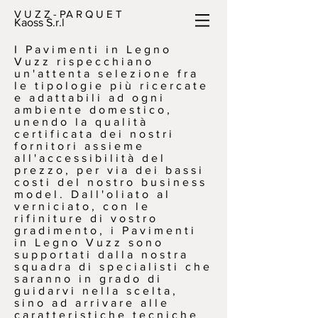
V U Z Z - PA R Q U E T
Kaoss S.r.l
I Pavimenti in Legno
Vuzz rispecchiano
un'attenta selezione fra
le tipologie più ricercate
e adattabili ad ogni
ambiente domestico,
unendo la qualità
certificata dei nostri
fornitori assieme
all'accessibilità del
prezzo, per via dei bassi
costi del nostro business
model. Dall'oliato al
verniciato, con le
rifiniture di vostro
gradimento, i Pavimenti
in Legno Vuzz sono
supportati dalla nostra
squadra di specialisti che
saranno in grado di
guidarvi nella scelta,
sino ad arrivare alle
caratteristiche tecniche