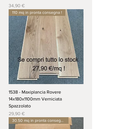
Prezzo
34,90 €
110 mq in pronta consegna !
1538 - Maxiplancia Rovere
14x180x1100mm Verniciata
Spazzolato
Prezzo
29,90 €
30.50 mq in pronta consegna !