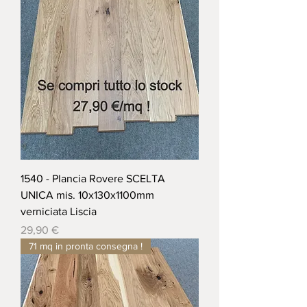
1540 - Plancia Rovere SCELTA
UNICA mis. 10x130x1100mm
verniciata Liscia
Prezzo
29,90 €
71 mq in pronta consegna !