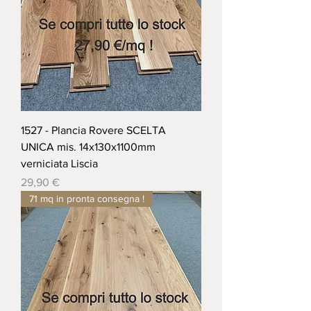
1527 - Plancia Rovere SCELTA
UNICA mis. 14x130x1100mm
verniciata Liscia
Prezzo
29,90 €
71 mq in pronta consegna !