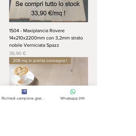
1504 - Maxiplancia Rovere
14x210x2200mm con 3,2mm strato
nobile Verniciata Spazz
Prezzo
36,90 €
208 mq in pronta consegna !
Richiedi campione gratuito
Whatsapp 24h