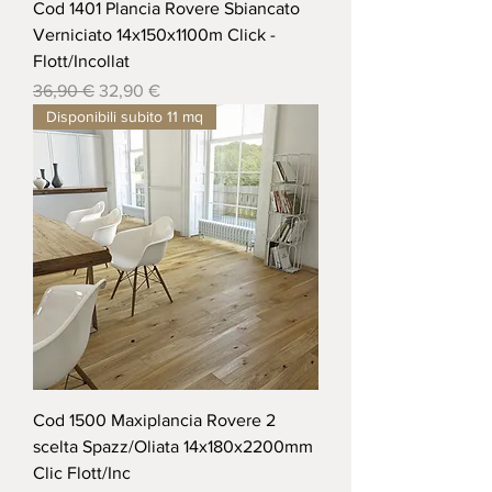
Cod 1401 Plancia Rovere Sbiancato
Verniciato 14x150x1100m Click -
Flott/Incollat
Prezzo regolare
Prezzo scontato
36,90 €
32,90 €
Disponibili subito 11 mq
Cod 1500 Maxiplancia Rovere 2
scelta Spazz/Oliata 14x180x2200mm
Clic Flott/Inc