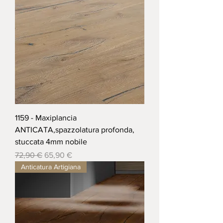
1159 - Maxiplancia
ANTICATA,spazzolatura profonda,
stuccata 4mm nobile
Prezzo regolare
Prezzo scontato
72,90 €
65,90 €
Anticatura Artigiana