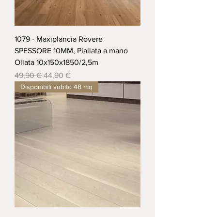
1079 - Maxiplancia Rovere
SPESSORE 10MM, Piallata a mano
Oliata 10x150x1850/2,5m
Prezzo regolare
Prezzo scontato
49,90 €
44,90 €
Disponibili subito 48 mq