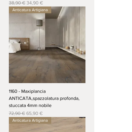
Prezzo regolare
Prezzo scontato
38,90 €
34,90 €
Anticatura Artigiana
1160 - Maxiplancia
ANTICATA,spazzolatura profonda,
stuccata 4mm nobile
Prezzo regolare
Prezzo scontato
72,90 €
65,90 €
Anticatura Artigiana