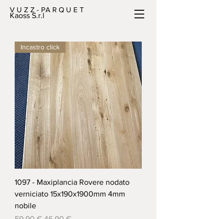
V U Z Z - PA R Q U E T
Kaoss S.r.l
Incastro click
1097 - Maxiplancia Rovere nodato
verniciato 15x190x1900mm 4mm
nobile
Prezzo regolare
Prezzo scontato
59,90 €
46,90 €