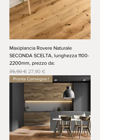
Maxiplancia Rovere Naturale
SECONDA SCELTA, lunghezza 1100-
2200mm, prezzo da:
Prezzo regolare
Prezzo scontato
35,90 €
27,90 €
Pronta Consegna !