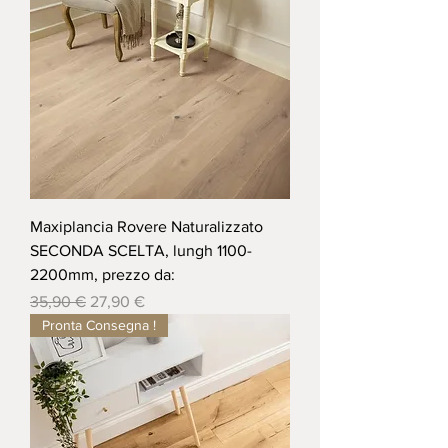
Maxiplancia Rovere Naturalizzato
SECONDA SCELTA, lungh 1100-
2200mm, prezzo da:
Prezzo regolare
Prezzo scontato
35,90 €
27,90 €
Pronta Consegna !