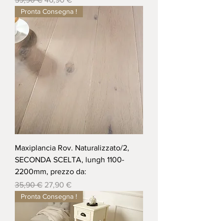
Pronta Consegna !
Maxiplancia Rov. Naturalizzato/2,
SECONDA SCELTA, lungh 1100-
2200mm, prezzo da:
Prezzo regolare
Prezzo scontato
35,90 €
27,90 €
Pronta Consegna !