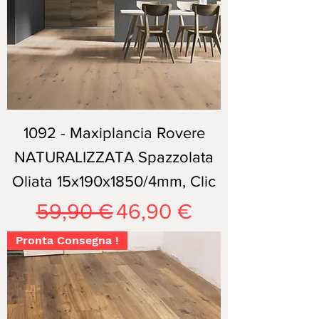
1092 - Maxiplancia Rovere
NATURALIZZATA Spazzolata
Oliata 15x190x1850/4mm, Clic
Prezzo regolare
Prezzo scontato
59,90 €
46,90 €
Pronta Consegna !