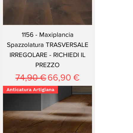
1156 - Maxiplancia
Spazzolatura TRASVERSALE
IRREGOLARE - RICHIEDI IL
PREZZO
Prezzo regolare
Prezzo scontato
74,90 €
66,90 €
Anticatura Artigiana