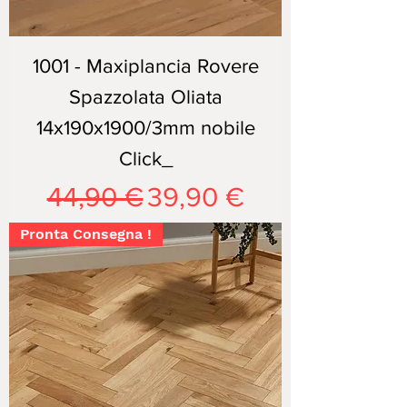
1001 - Maxiplancia Rovere
Spazzolata Oliata
14x190x1900/3mm nobile
Click_
Prezzo regolare
Prezzo scontato
44,90 €
39,90 €
Pronta Consegna !