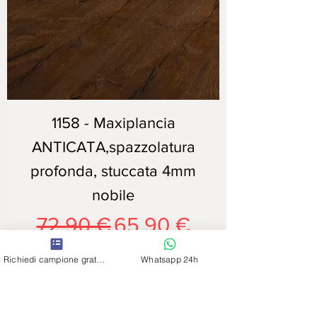
1158 - Maxiplancia
ANTICATA,spazzolatura
profonda, stuccata 4mm
nobile
Prezzo regolare
Prezzo scontato
72,90 €
65,90 €
Anticatura Artigiana
Richiedi campione gratuito
Whatsapp 24h