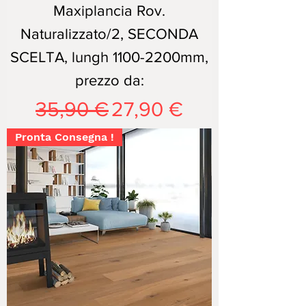
Maxiplancia Rov.
Naturalizzato/2, SECONDA
SCELTA, lungh 1100-2200mm,
prezzo da:
Prezzo regolare
Prezzo scontato
35,90 €
27,90 €
Pronta Consegna !