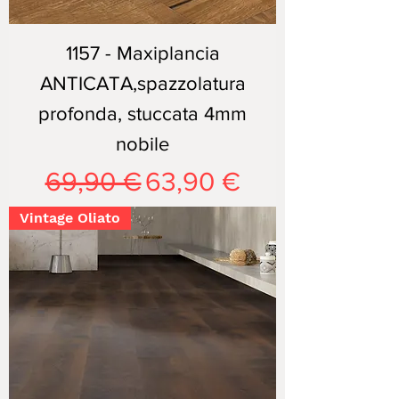
1157 - Maxiplancia
ANTICATA,spazzolatura
profonda, stuccata 4mm
nobile
Prezzo regolare
Prezzo scontato
69,90 €
63,90 €
Vintage Oliato