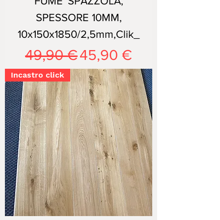
FUME' SPAZZOLA,
SPESSORE 10MM,
10x150x1850/2,5mm,Clik_
Prezzo regolare
Prezzo scontato
49,90 €
45,90 €
Incastro click