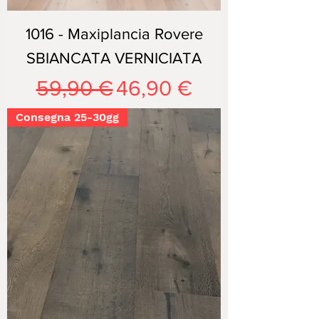
1016 - Maxiplancia Rovere
SBIANCATA VERNICIATA
Prezzo regolare
Prezzo scontato
59,90 €
46,90 €
Consegna 25-30gg