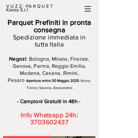
V U Z Z - PA R Q U E T
Kaoss S.r.l
Parquet Prefiniti in pronta
consegna
Spedizione immediata in
tutta Italia
Negozi
: Bologna, Milano, Firenze,
Genova, Parma, Reggio Emilia,
Modena, Cesena, Rimini,
Pesaro
Aperture entro 30 Maggio 2025
: Roma,
Torino; Savona, Alessandria
- Campioni Gratuiti in 48h -
Info Whatsapp 24h:
3703602437