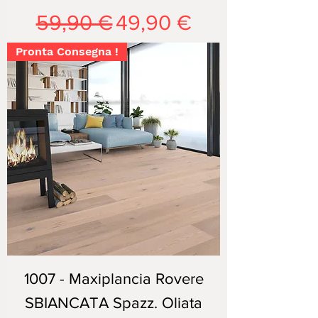
Prezzo regolare
Prezzo scontato
59,90 €
49,90 €
Pronta Consegna !
1007 - Maxiplancia Rovere
SBIANCATA Spazz. Oliata