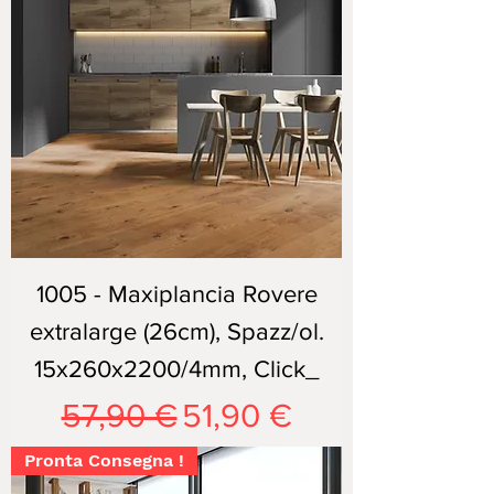
1005 - Maxiplancia Rovere
extralarge (26cm), Spazz/ol.
15x260x2200/4mm, Click_
Prezzo regolare
Prezzo scontato
57,90 €
51,90 €
Pronta Consegna !