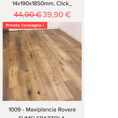
14x190x1850mm, Click_
Prezzo regolare
Prezzo scontato
44,90 €
39,90 €
Pronta Consegna !
1009 - Maxiplancia Rovere