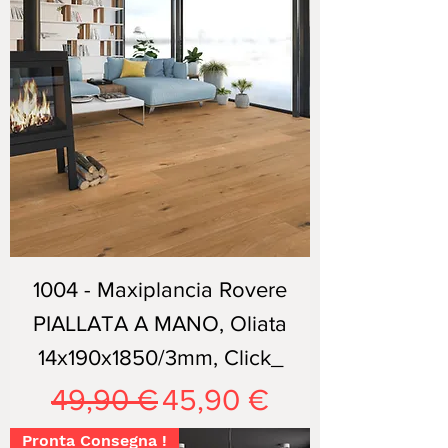
1004 - Maxiplancia Rovere
PIALLATA A MANO, Oliata
14x190x1850/3mm, Click_
Prezzo regolare
Prezzo scontato
49,90 €
45,90 €
Pronta Consegna !