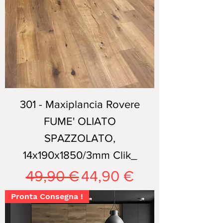
301 - Maxiplancia Rovere
FUME' OLIATO
SPAZZOLATO,
14x190x1850/3mm Clik_
Prezzo regolare
Prezzo scontato
49,90 €
44,90 €
Pronta Consegna !