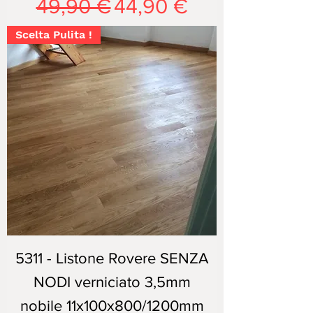
Prezzo regolare
Prezzo scontato
49,90 €
44,90 €
Scelta Pulita !
5311 - Listone Rovere SENZA
NODI verniciato 3,5mm
nobile 11x100x800/1200mm