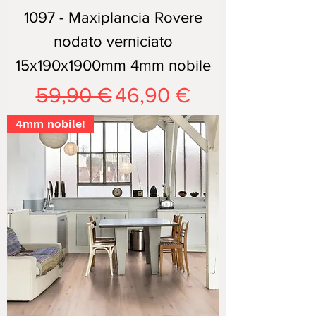
1097 - Maxiplancia Rovere
nodato verniciato
15x190x1900mm 4mm nobile
Prezzo regolare
Prezzo scontato
59,90 €
46,90 €
4mm nobile!