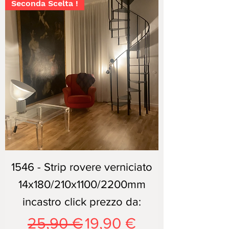
Seconda Scelta !
1546 - Strip rovere verniciato
14x180/210x1100/2200mm
incastro click prezzo da:
Prezzo regolare
Prezzo scontato
25,90 €
19,90 €