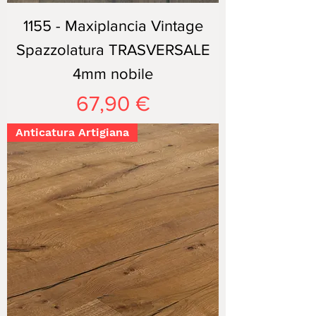
1155 - Maxiplancia Vintage
Spazzolatura TRASVERSALE
4mm nobile
Prezzo
67,90 €
Anticatura Artigiana