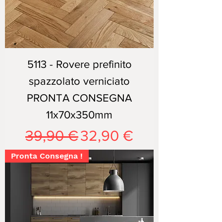
5113 - Rovere prefinito
spazzolato verniciato
PRONTA CONSEGNA
11x70x350mm
Prezzo regolare
Prezzo scontato
39,90 €
32,90 €
Pronta Consegna !