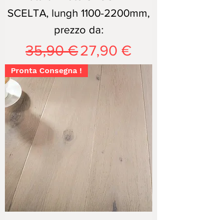
SCELTA, lungh 1100-2200mm,
prezzo da:
Prezzo regolare
Prezzo scontato
35,90 €
27,90 €
Pronta Consegna !